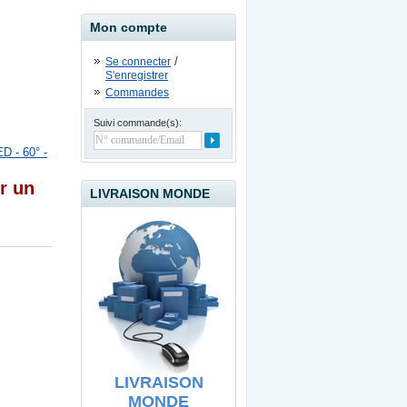
Mon compte
/
Se connecter
S'enregistrer
Commandes
Adaptateur convertisseur
Suivi commande(s):
USB 2.0 à SATA / IDE
D - 60° -
19.90
€
r un
LIVRAISON MONDE
USB Line Extender - 60
meters
39.90
€
LIVRAISON
MONDE