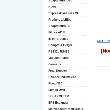
Adaptateurs DVI
HDMI
ExpressCard vers CF
Produits à LEDs
Adaptateurs CF
Filtres ADSL
IR Infrarouges
MEDIUM 
Compteur Geiger
[No
RS232 / RS485
Vacuum Pump
Oximètre
Fetal Doppler
Balance industrielle
Photo 360
Lampe UVB
SOLARMETER
EPS Expander
Matelasseur/Destructeur