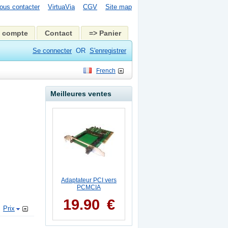
ous contacter
VirtuaVia
CGV
Site map
 compte
Contact
=> Panier
Se connecter
OR
S'enregistrer
French
Meilleures ventes
Adaptateur PCI vers
PCMCIA
19.90
€
Prix