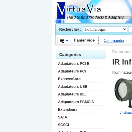
Rechercher :
Panier vide
Commander
Plan du site
Catégories
IR In
Adaptateurs PCI-E
Adaptateurs PCI
Illuminateu
ExpressCard
Adaptateurs USB
Adaptateurs IDE
Adaptateurs PCMCIA
Extendeurs
Agran
SATA
SCSCI