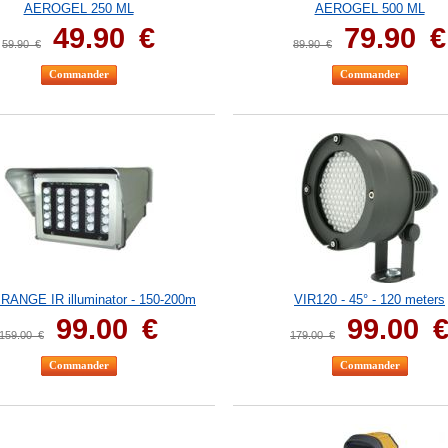
AEROGEL 250 ML
AEROGEL 500 ML
49.90
€
79.90
€
59.90
€
89.90
€
RANGE IR illuminator - 150-200m
VIR120 - 45° - 120 meters
99.00
€
99.00
159.00
€
179.00
€