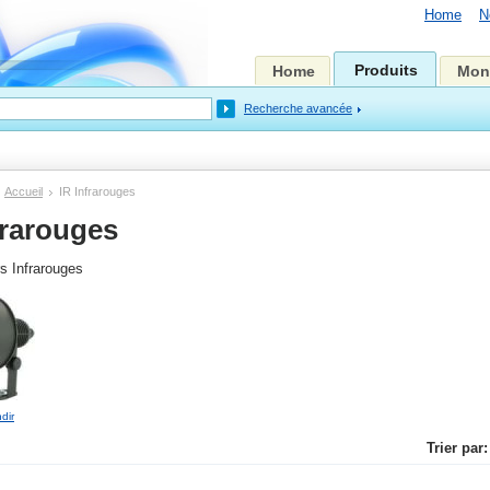
Home
N
Produits
Home
Mon
Recherche avancée
Accueil
IR Infrarouges
frarouges
rs Infrarouges
dir
Trier par: