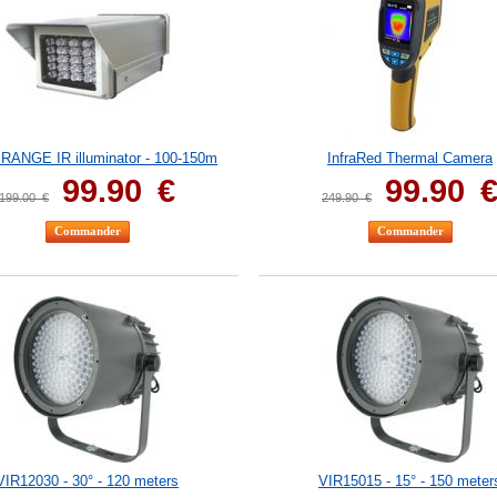
RANGE IR illuminator - 100-150m
InfraRed Thermal Camera
99.90
€
99.90
199.00
€
249.90
€
VIR12030 - 30° - 120 meters
VIR15015 - 15° - 150 meter