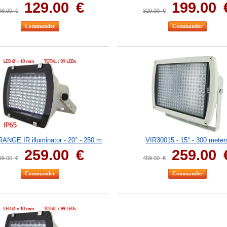
129.00
€
199.00
99.00
€
329.00
€
NGE IR illuminator - 20° - 250 m
VIR30015 - 15° - 300 meter
259.00
€
259.00
99.00
€
459.00
€