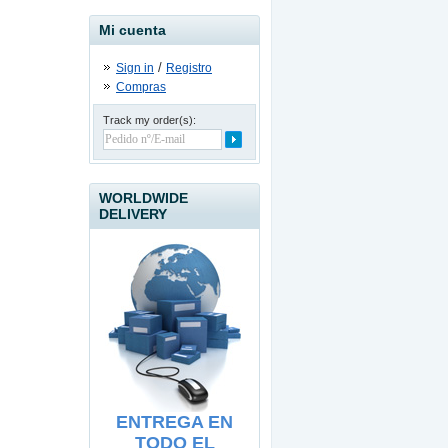
Mi cuenta
/
Sign in
Registro
Compras
Track my order(s):
Convertidor USB 2.0 a
SATA / IDE
19.90
€
WORLDWIDE
DELIVERY
USB Line Extender - 60
meters
39.90
€
ENTREGA EN
TODO EL