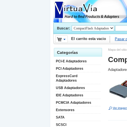
Buscar:
El carrito esta vacio
Pasar p
Mapa del sitio
Categorías
Comp
PCI-E Adaptadores
PCI Adaptadores
Adaptador
ExpressCard
Adaptadores
USB Adaptadores
IDE Adaptadores
PCMCIA Adaptadores
Ver image
Extensores
SATA
SCSCI