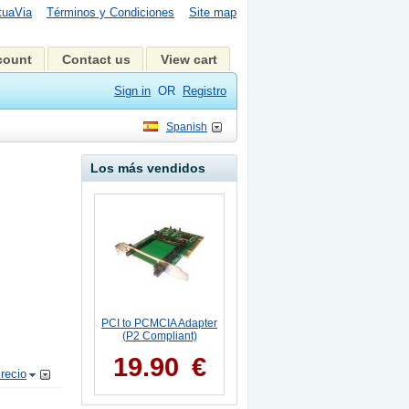
tuaVia
Términos y Condiciones
Site map
count
Contact us
View cart
Sign in
OR
Registro
Spanish
Los más vendidos
PCI to PCMCIA Adapter
(P2 Compliant)
19.90
€
recio