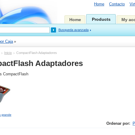
Home
Contacto
Vir
Products
Home
My ac
Busqueda avanzada
or Caja
Inicio
CompactFlash Adaptadores
actFlash Adaptadores
es CompactFlash
n grande
Ordenar por:
P